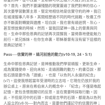
慈愛的神，從不改變。主耶穌可以怎樣介入我們的生命之
中？首先，我們不要讓殘酷的現實蓋過了我們對神的信心，
其次要學習數算主恩，堅定地相信祂是信實守約的神。我已
在城浸服事八年多，其間經歷過不同的時代挑戰，牧養工作
亦不斷面對轉變與適應。坦白說，我也曾有過迷惘、灰心，
甚至想放棄的時候，然而，當我回望神一路上的督責與同
在，生命中那些恩典的記號再次提醒我，當倚靠祂便能勉力
前行。弟兄姊妹，在你生命裏，耶穌基督有沒有留下這樣的
恩典記號呢？
Pass──信實的神，過河前進的動力(v10-19, 24、5:1)
生命中那些恩典記號，是神推動我們學習順服、更新生命，
成為實踐使命、迎向未知、走過困難的動力。約書亞說，那
些石頭是要作為「證據」，也是「以色列人永遠的紀念」
(v7)。這使我想起當年受浸時的立志咭，它現在仍放於我的
辦公桌上。原來在希伯來人的概念中，「紀念」不僅是喚起
記憶，更包含懷抱關切的反思，並在需要時採取行動。因
此，不但是河中的石頭，抑或是吉甲的石頭，都是為以色列
人設立的(v8-9)──對內而言，是要他們謹記守約信實的神；