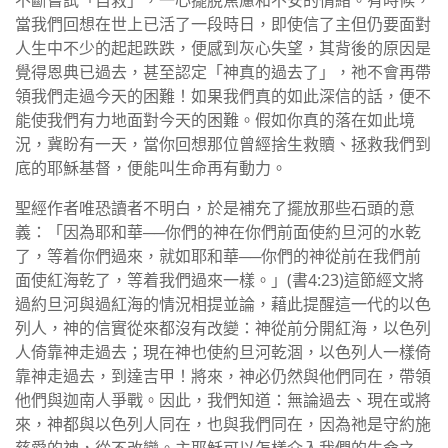
不斷嘗試「自救」，一心擺脫焦慮和不安的情緒。有時候，
當我們回想在世上已活了一段時日，即使信了主但仍要面對
人生中不少的起起跌跌，便感到灰心失望，其背後的原因是
覺得恩典已過去，甚至認定「神真的過去了」，祂不會再帶
領我們走過今天的困難！如果我們真的如此深信的話，便不
能使我們有力地面對今天的困難。假如你真的落在如此境
況，冀盼有一天，當你回想那位曾經捨生救贖、拯救我們到
底的耶穌基督，便能叫生命再有動力。
聖經作者唯恐讀者不明白，於是補充了擺放那些石頭的意
義：「因為耶和華──你們的神在你們前面使約旦河的水乾
了，等着你們過來，就如耶和華──你們的神從前在我們前
面使紅海乾了，等着我們過來一樣。」(書4:23)這節經文將
過約旦河與過紅海的情況相提並論，藉此提醒這一代的以色
列人，神的信實從來都沒有改變：神從前分開紅海，以色列
人倚靠神走過去；現在神也使約旦河乾涸，以色列人一樣倚
靠神走過去，到達吉甲！將來，神必仍然與他們同在，帶領
他們與迦南人爭戰。因此，我們知道：無論過去、現在或將
來，神都與以色列人同在，也與我們同在，因為祂是守約施