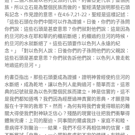
這十二個人就是以色列支派的代表，約書亞更代表了整個民
族，所以立石是為整個民族而做的。聖經清楚說明那些石頭
有記念、作見證的意思。在4:6-7,21-22，聖經是這樣記述：
「這些石頭在你們中間可以作為證據。日後，你們的子孫問
你們說：這些石頭是甚麼意思？你們就對他們說：這是因為
約旦河的水在耶和華的約櫃前斷絕；約櫃過約旦河的時候，
約旦河的水就斷絕了。這些石頭要作以色列人永遠的紀
念。」「對以色列人說：日後你們的子孫問他們的父親說：
這些石頭是甚麼意思？你們就告訴他們說：以色列人曾走乾
地過這約旦河。」
約書亞指出，那些石頭要成為證據，證明神曾經使約旦河的
水斷絕，成為乾地，讓以色列人能夠過河。簡單而言，這恩
典的記號就是為以色列整個民族而建立。神是信實的，這不
是我們都知道嗎？我們因為經歷過神真實的恩典，才願意降
服在十字架的救恩下。然而，為何有時我們會覺得眼前的難
關大得使我們對神缺乏信心？殘酷的現實往往把我們衝擊得
體無完膚：上司的壓迫、同事間的爾虞我詐、家庭不和睦、
患病得不到醫治⋯⋯結果，我們不但不再相信神的信實，還