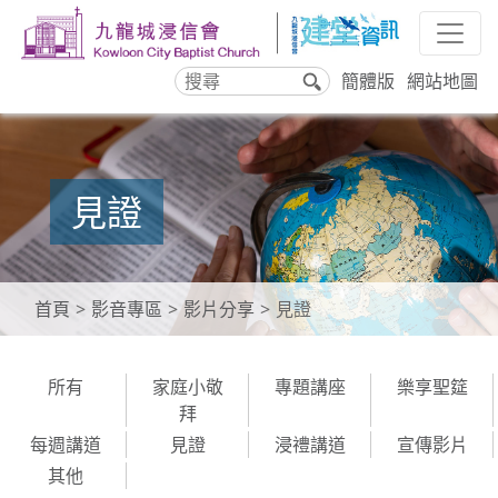
簡體版
網站地圖
搜
尋
見證
首頁
影音專區
影片分享
見證
所有
家庭小敬
專題講座
樂享聖筵
拜
每週講道
見證
浸禮講道
宣傳影片
其他