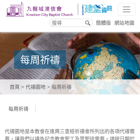
簡體版
網站地圖
搜
尋
每周祈禱
首頁
代禱園地
每周祈禱
每周祈禱
代禱園地是本教會在逢周三查經祈禱會所列出的各項代禱需
要，讓我們以禱告記念教會聖工及眾聖徒需要。請按日期於