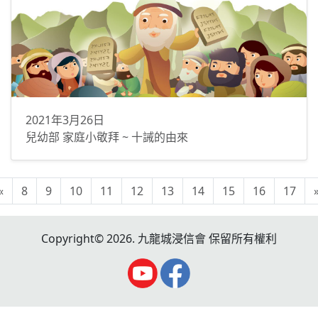
2021年3月26日
兒幼部 家庭小敬拜 ~ 十誡的由來
«
8
9
10
11
12
13
14
15
16
17
Copyright© 2026. 九龍城浸信會 保留所有權利