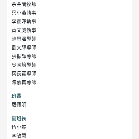
余金蘭牧師
葉小燕執事
李家暉執事
黃文威執事
趙恩澤導師
劉文輝導師
張振輝導師
吳國培導師
葉長寶導師
陳慕真導師
班長
羅佩明
副班長
伍小琴
李敏慧