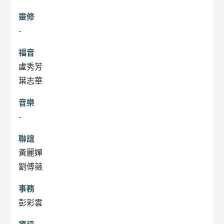
靈修
-
福音
盧秀芳
葉志華
音樂
-
聯誼
黃麗嬋
劉傅薇
事務
彭彩雲