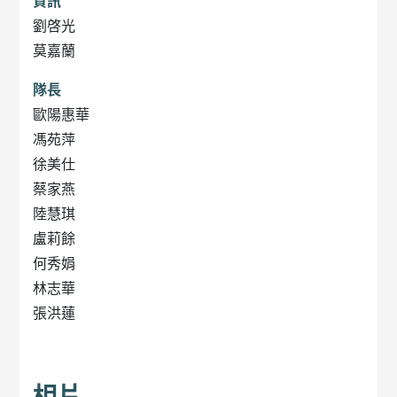
資訊
劉啓光
莫嘉蘭
隊長
歐陽惠華
馮苑萍
徐美仕
蔡家燕
陸慧琪
盧莉餘
何秀娟
林志華
張洪蓮
相片