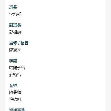
班長
李均祥
副班長
彭祖謙
靈修 / 福音
陳寶霖
聯誼
歐陽永怡
莊筠怡
音樂
陳曼樺
倪德明
資訊事務