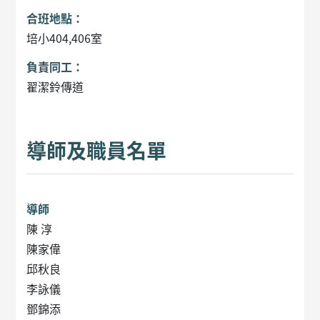
合班地點：
培小404,406室
負責同工：
翟潔鈴傳道
導師及職員名單
導師
陳 淳
陳家偉
邱秋良
李詠儀
鄧錦添