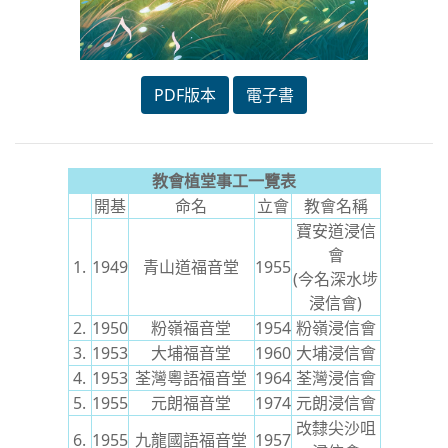
PDF版本
電子書
教會植堂事工一覽表
開基
命名
立會
教會名稱
寶安道浸信
會
1.
1949
青山道福音堂
1955
(今名深水埗
浸信會)
2.
1950
粉嶺福音堂
1954
粉嶺浸信會
3.
1953
大埔福音堂
1960
大埔浸信會
4.
1953
荃灣粵語福音堂
1964
荃灣浸信會
5.
1955
元朗福音堂
1974
元朗浸信會
改隸尖沙咀
6.
1955
九龍國語福音堂
1957