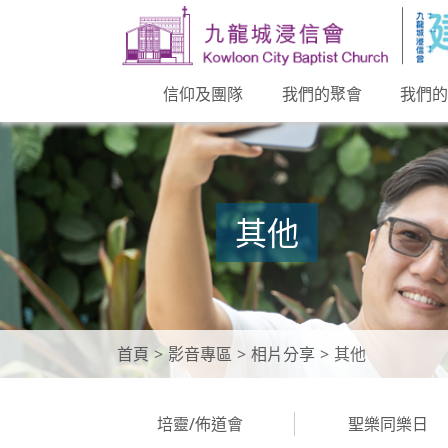
信仰及團隊
我們的聚會
我們
其他
首頁
影音專區
相片分享
其他
培靈/佈道會
聖樂同樂日