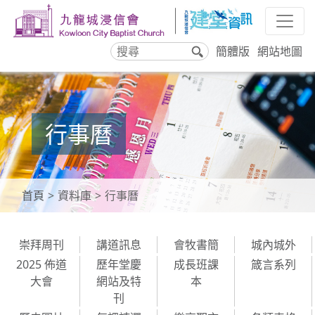
簡體版
網站地圖
搜
尋
行事曆
首頁
資料庫
行事曆
崇拜周刊
講道訊息
會牧書簡
城內城外
2025 佈道
歷年堂慶
成長班課
箴言系列
大會
網站及特
本
刊